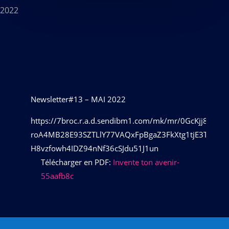
 2022
Newsletter#13 – MAI 2022
https://7broc.r.a.d.sendibm1.com/mk/mr/0GcKjj8O
roA4MB28E93SZTLlY77VAQxFpBgaZ3FkXtg1tjE3Tvm4r
H8vzfowh4IDZ94nNf36cSJdu51J1un
Télécharger en PDF:
Invente ton avenir-
55aafb8c