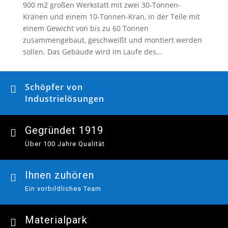
900 m2 großen Werkstatt mit zwei 30-Tonnen-
Kränen und einem 10-Tonnen-Kran, in der Teile mit
einem Gewicht von bis zu 60 Tonnen
zusammengebaut, geschweißt und montiert werden
sollen. Das Gebäude wird im Laufe des...
Schöpfer von

Industrielösungen
Gegründet 1919

Über 100 Jahre Qualität
Ihnen zuhören

Ein vorbildliches Team
Materialpark
